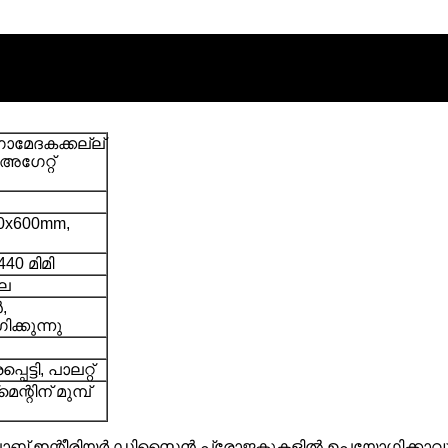
ഗോമേദകക്കല്ല്
അഗേറ്റ്
0x600mm,
40 മിമി
ലെ
,
ക്കുന്നു
്ടി, പാലറ്റ്
ന്റിന് മുമ്പ്
റ് സ്ലാബ് ഇന്റീരിയർ ഡിസൈൻ പ്രോജക്റ്റുകളിൽ ഉപയോഗിക്