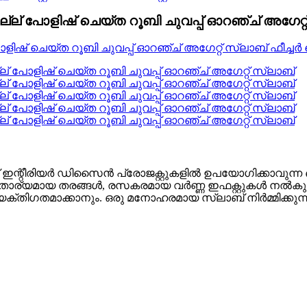
കല്ല് പോളിഷ് ചെയ്ത റൂബി ചുവപ്പ് ഓറഞ്ച് അഗേറ്റ
സ്ലാബ് ഇന്റീരിയർ ഡിസൈൻ പ്രോജക്റ്റുകളിൽ ഉപയോഗിക്കാവ
യുന്ന സുതാര്യമായ തരങ്ങൾ, രസകരമായ വർണ്ണ ഇഫക്റ്റുകൾ ന
ക്തിഗതമാക്കാനും. ഒരു മനോഹരമായ സ്ലാബ് നിർമ്മിക്കുന്ന