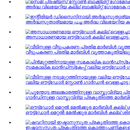
അർദ്ധ വിലയേറിയ കല്ല് ബാക്ക്‌ലിറ്റ് ഗോമേദക വ
അർദ്ധസുതാര്യമായ പച്ച അർദ്ധ വിലയേറിയ കല
അസാധാരണമായ ഔട്ട്ഡോർ കല്ല് വെള്ളച്ചാട്ട 
വീട്ടുപകരണ പ്രതിമ മാർബിൾ വൃത്താകൃതിയിലുള്ള
സമകാലിക ലാൻഡ്‌സ്‌കേപ്പ് വലിയ ഔട്ട്‌ഡോർ ഗ
വലിയ ഔട്ട്ഡോർ സ്റ്റോൺ ഗാർഡൻ വെള്ളച്ചാട്ട 
ഗാർഡിനുള്ള വാസ്തുവിദ്യ പ്രകൃതിദത്ത മാർബി
ഔട്ട്‌ഡോർ മെറ്റൽ മേൽക്കൂര മാർബിൾ കല്ല് ശിൽ
ഇഷ്ടാനുസൃത പ്രകൃതിദത്ത കൊത്തുപണികളുള്ള ഫ