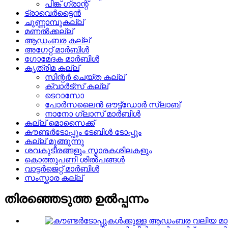
പിങ്ക് ഗ്രാന്റ്
ട്രാവെർട്ടൈൻ
ചുണ്ണാമ്പുകല്ല്
മണൽക്കല്ല്
ആഡംബര കല്ല്
അഗേറ്റ് മാർബിൾ
ഗോമേദക മാർബിൾ
കൃത്രിമ കല്ല്
സിന്റർ ചെയ്ത കല്ല്
ക്വാർട്സ് കല്ല്
ടെറാസോ
പോർസലൈൻ ഔട്ട്ഡോർ സ്ലാബ്
നാനോ ഗ്ലാസ് മാർബിൾ
കല്ല് മൊസൈക്ക്
കൗണ്ടർടോപ്പും ടേബിൾ ടോപ്പും
കല്ല് മുങ്ങുന്നു
ശവകുടീരങ്ങളും സ്മാരകശിലകളും
കൊത്തുപണി ശിൽപങ്ങൾ
വാട്ടർജെറ്റ് മാർബിൾ
സംസ്കാര കല്ല്
തിരഞ്ഞെടുത്ത ഉൽപ്പന്നം