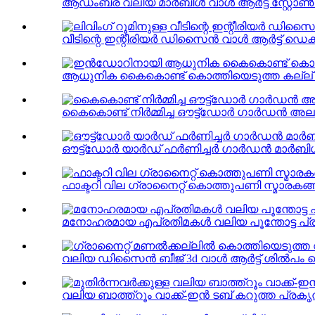
ആഡംബര വലിയ മാർബിൾ വാൾ ആർട്ട് സ്റ്റോൺ ബ്ല
വീടിന്റെ ഇന്റീരിയർ ഡിസൈൻ വാൾ ആർട്ട് ഡെക്
ആധുനിക കൈകൊണ്ട് കൊത്തിയെടുത്ത കല്ല് മാ
കൈകൊണ്ട് നിർമ്മിച്ച ഔട്ട്ഡോർ ഗാർഡൻ അലങ്ക
ഔട്ട്‌ഡോർ യാർഡ് ഫർണിച്ചർ ഗാർഡൻ മാർബിൾ 
ഫാക്ടറി വില ഗ്രാനൈറ്റ് കൊത്തുപണി സ്മാരകങ്ങ
മനോഹരമായ എപ്രതിമകൾ വലിയ പൂന്തോട്ട പ്രത
വലിയ ഡിസൈൻ ബീജ് 3d വാൾ ആർട്ട് ശിൽപം 
വലിയ ബാത്ത്റൂം വാക്ക്-ഇൻ ടബ് കറുത്ത പ്രകൃത