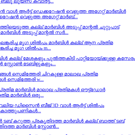
ൂ ലൂയിസ് ക്വാർട്ട്...
കറേഷൻ വെളുത്ത അഗേറ്റ് മാർബ്...
ർബിൾ അടുപ്പ് മാന്റൽ സർ...
രിച്ച മൃഗ ശിൽപം m...
സ്റ്റോൺ ടേബിളുകളും...
ൾ സെമിത്തേരി w...
ിമ മാർബിൾ ഒരു...
കൊത്തുപണികൾ...
ിദത്ത മാർബിൾ സ്റ്റോൺ...