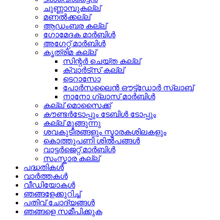
ചുണ്ണാമ്പുകല്ല്
മണൽക്കല്ല്
ആഡംബര കല്ല്
ഗോമേദക മാർബിൾ
അഗേറ്റ് മാർബിൾ
കൃത്രിമ കല്ല്
സിന്റർ ചെയ്ത കല്ല്
ക്വാർട്സ് കല്ല്
ടെറാസോ
പോർസലൈൻ ഔട്ട്ഡോർ സ്ലാബ്
നാനോ ഗ്ലാസ് മാർബിൾ
കല്ല് മൊസൈക്ക്
കൗണ്ടർടോപ്പും ടേബിൾ ടോപ്പും
കല്ല് മുങ്ങുന്നു
ശവകുടീരങ്ങളും സ്മാരകശിലകളും
കൊത്തുപണി ശിൽപങ്ങൾ
വാട്ടർജെറ്റ് മാർബിൾ
സംസ്കാര കല്ല്
പദ്ധതികൾ
വാർത്തകൾ
വീഡിയോകൾ
ഞങ്ങളേക്കുറിച്ച്
പതിവ് ചോദ്യങ്ങൾ
ഞങ്ങളെ സമീപിക്കുക