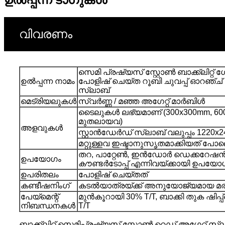
ഉൽപ്പന്ന ടാഗുകൾ
വിവരണം
സെമി പ്രഷ്യസ് സ്റ്റോൺ ബാക്ക്‌ലിറ്റ് 
ഉൽപ്പന്ന നാമം
പോളിഷ് ചെയ്ത റൂബി ചുവപ്പ് ഓറഞ്ച് 
സ്ലാബ്
മെട്രിയലുകൾ
സ്വർണ്ണ / മഞ്ഞ അഗേറ്റ് മാർബിൾ
ടൈലുകൾ ലഭ്യമാണ് (300x300mm, 60
മുതലായവ)
അളവുകൾ
സ്റ്റാൻഡേർഡ് സ്ലാബ് വലുപ്പം 1220x24
മറ്റുള്ളവ ഇഷ്ടാനുസൃതമാക്കിയത് പോ
തറ, പാറ്റേൺ, ഇൻഡോർ ഡെക്കറേഷൻ
ഉപയോഗം
കൗണ്ടർടോപ്പ് എന്നിവയ്ക്കായി ഉപയോഗി
ഉപരിതലം
പോളിഷ് ചെയ്തത്
കണ്ടീഷനിംഗ്
കടൽയാത്രയ്ക്ക് അനുയോജ്യമായ മരപ്പെട
പേയ്‌മെന്റ്
മുൻകൂറായി 30% T/T, ബാക്കി തുക ഷിപ്പ്‌മെ
നിബന്ധനകൾ
T/T
ബാക്ക്‌ലിറ്റ് സെമിപ്രഷ്യസ് സ്റ്റോൺ റെഡ് അഗേറ്